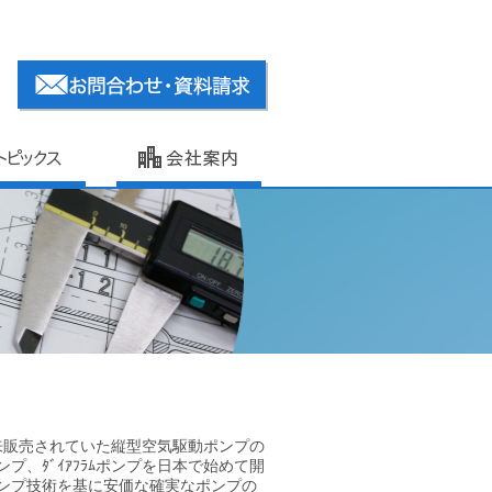
従来販売されていた縦型空気駆動ポンプの
プ、ﾀﾞｲｱﾌﾗﾑポンプを日本で始めて開
ンプ技術を基に安価な確実なポンプの